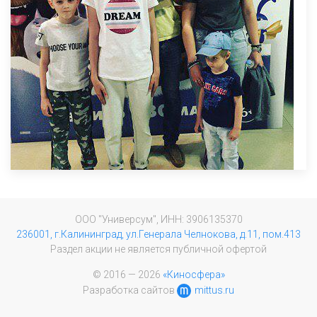
ООО "Универсум", ИНН: 3906135370
236001, г.Калининград, ул.Генерала Челнокова, д.11, пом.413
Раздел акции не является публичной офертой
© 2016 — 2026
«Киносфера»
Разработка сайтов
mittus.ru