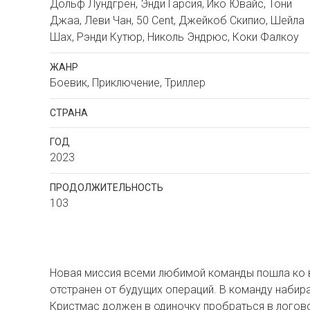
Дольф Лундгрен, Энди Гарсия, Ико Ювайс, Тони
Джаа, Леви Чан, 50 Cent, Джейкоб Скипио, Шейла
Шах, Рэнди Кутюр, Николь Эндрюс, Коки Фалкоу
ЖАНР
Боевик, Приключение, Триллер
СТРАНА
ГОД
2023
ПРОДОЛЖИТЕЛЬНОСТЬ
103
Новая миссия всеми любимой команды пошла ко вс
отстранен от будущих операций. В команду набир
Кристмас должен в одиночку пробраться в логово