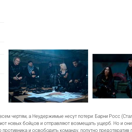
ем чертям, а Неудержимые несут потери: Барни Росс (Сталл
ают новых бойцов и отправляют возмещать ущерб. Но и они 
 противника и освободить команду, попутно предотвратив