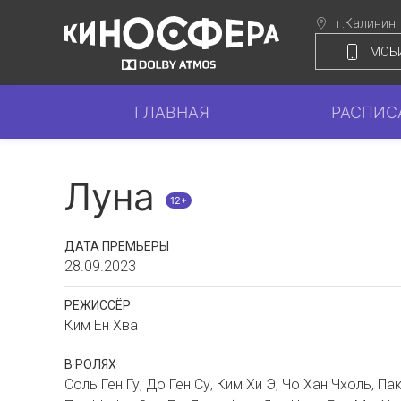
г.Калинин
МОБ
ГЛАВНАЯ
РАСПИС
Луна
12+
ДАТА ПРЕМЬЕРЫ
28.09.2023
РЕЖИССЁР
Ким Ен Хва
В РОЛЯХ
Соль Ген Гу, До Ген Су, Ким Хи Э, Чо Хан Чхоль, Па