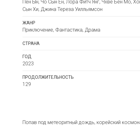
Пен Ын, Чо Сын Ен, Лора Фитч Янг, Чхве Бен Мо, Хо
Сын Хи, Джина Тереза Уилльямсон
ЖАНР
Приключение, Фантастика, Драма
СТРАНА
ГОД
2023
ПРОДОЛЖИТЕЛЬНОСТЬ
129
Попав под метеоритный дождь, корейский космона