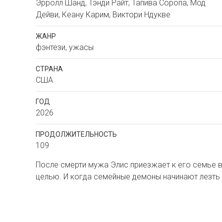
Эрролл Шанд, Тэнди Райт, Тапива Соропа, Мод
Дейви, Кеану Карим, Виктори Ндукве
ЖАНР
фэнтези, ужасы
СТРАНА
США
ГОД
2026
ПРОДОЛЖИТЕЛЬНОСТЬ
109
После смерти мужа Элис приезжает к его семье 
целью. И когда семейные демоны начинают лезть н